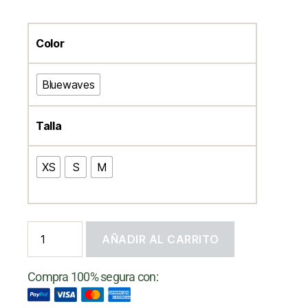
Color
Bluewaves
Talla
XS
S
M
AÑADIR AL CARRITO
Compra 100% segura con: