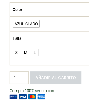
Color
AZUL CLARO
Talla
S
M
L
AÑADIR AL CARRITO
Compra 100% segura con: