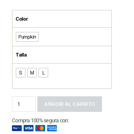
Color
Pumpkin
Talla
S
M
L
AÑADIR AL CARRITO
Compra 100% segura con: