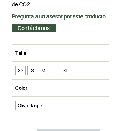
de CO2
Pregunta a un asesor por este producto
Contáctanos
Talla
XS
S
M
L
XL
Color
Olivo Jaspe