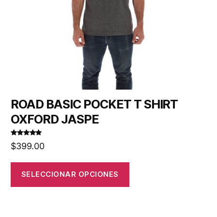
ROAD BASIC POCKET T SHIRT
OXFORD JASPE
Valorado en
$
399.00
5.00
de 5
SELECCIONAR OPCIONES